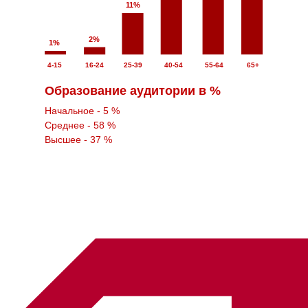
11%
2%
1%
4-15
16-24
25-39
40-54
55-64
65+
Образование аудитории в %
Начальное - 5 %
Среднее - 58 %
Высшее - 37 %