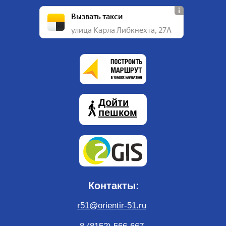
Вызвать такси
улица Карла Либкнехта, 27А
Дойти
пешком
Контакты:
r51@orientir-51.ru