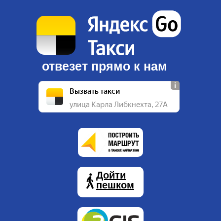
отвезет прямо к нам
Вызвать такси
улица Карла Либкнехта, 27А
Дойти
пешком