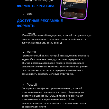
позднее 20 секунды
ФОРМАТЫ КРЕАТИВА
Vast
ДОСТУПНЫЕ РЕКЛАМНЫЕ
ФОРМАТЫ
Preroll
Pre-roll — рекламный видеоролик, который загружается до
начала запрошенного пользователем онлайн-видео и
длится, как правило, до 30 секунд.
Midroll
Промежуточный ролик, который приходится на середину
видео. Они длиннее, чем другие типы перерывов, и
обычно размещаются после первого сегмента видео
основного сюжетного момента. Промежуточные ролики
дают возможность сделать перерыв, а компаниям -
возможность охватить целевую аудиторию.
Postroll
Пост-ролл – это формат рекламы в видео, который
появляется после основного контента. Например, вы
смотрите видео на RUTUBE, и после его окончания
появляется короткое рекламное видео. Этот
видеоролик может продолжаться от нескольких секунд
до нескольких минут.